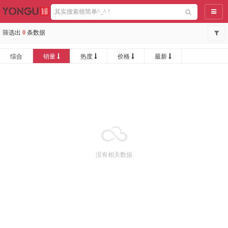
导航
筛选出
0
条数据
综合
销量
热度
价格
最新
没有相关数据