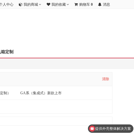
个人中心
我的商城
我的收藏
购物车
0
消息
机箱定制
清除
标定制）
GA系（集成式）新款上市
提供外壳整体解决方案