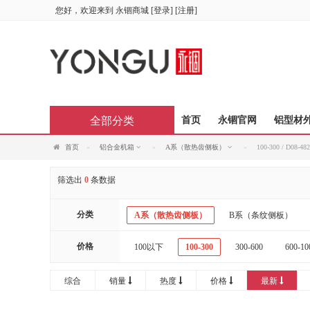
您好，欢迎来到
永锢商城
[
登录
] [
注册
]
全部分类
首页
永锢官网
铝型材
首页
铝合金机箱
A系（散热齿侧板）
100-300 / D08
筛选出
0
条数据
分类
A系（散热齿侧板）
B系（条纹侧板）
价格
100以下
100-300
300-600
600-10
综合
销量
热度
价格
最新