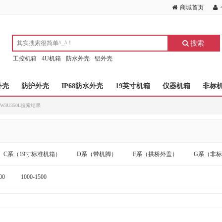
商城首页
搜索
工控机箱
4U机箱
防水外壳
铝外壳
外壳
防护外壳
IP68防水外壳
19英寸机箱
仪器机箱
非标
-482W3U350L搜索结果
C系（19寸标准机箱）
D系（带机脚）
F系（拱桥外盖）
G系（非
00
1000-1500