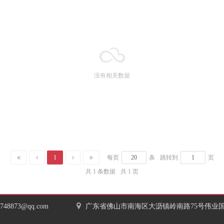
没有相关数据
1
每页
条
跳转到
页
共 1 条数据
共 1 页
7748873@qq.com
广东省佛山市南海区大沥镇岭南路75号伟业