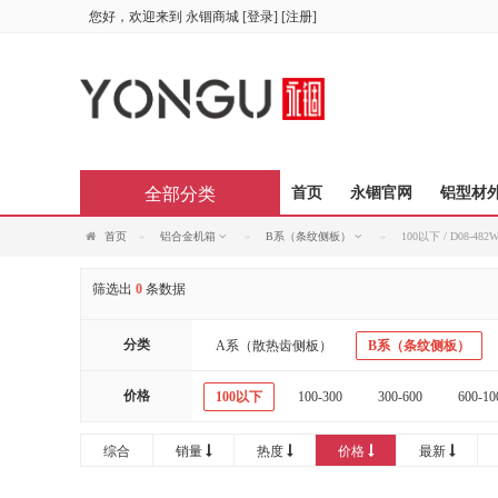
您好，欢迎来到
永锢商城
[
登录
] [
注册
]
全部分类
首页
永锢官网
铝型材
首页
铝合金机箱
B系（条纹侧板）
100以下 / D08-48
筛选出
0
条数据
分类
A系（散热齿侧板）
B系（条纹侧板）
价格
100以下
100-300
300-600
600-10
综合
销量
热度
价格
最新