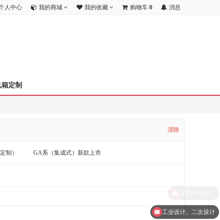
个人中心
我的商城
我的收藏
购物车
0
消息
机箱定制
清除
标定制）
GA系（集成式）新款上市
支持一件起订
工业设计、二次设计