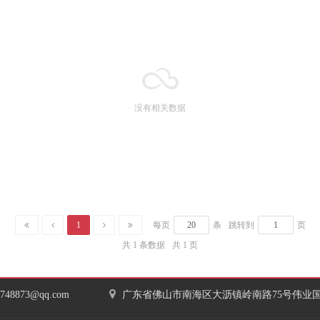
没有相关数据
1
每页
条
跳转到
页
共 1 条数据
共 1 页
7748873@qq.com
广东省佛山市南海区大沥镇岭南路75号伟业