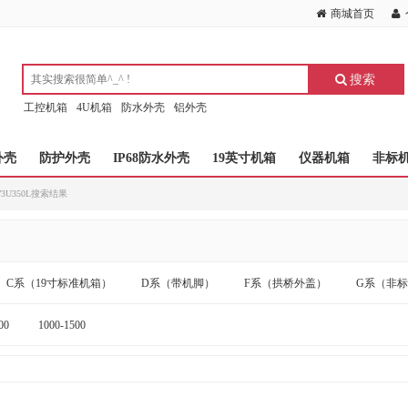
商城首页
搜索
工控机箱
4U机箱
防水外壳
铝外壳
外壳
防护外壳
IP68防水外壳
19英寸机箱
仪器机箱
非标
2W3U350L搜索结果
C系（19寸标准机箱）
D系（带机脚）
F系（拱桥外盖）
G系（非
00
1000-1500