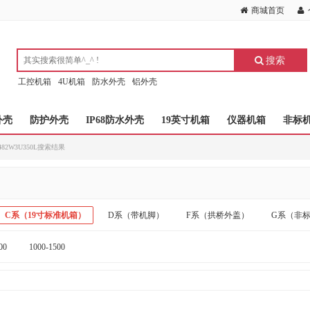
商城首页
搜索
工控机箱
4U机箱
防水外壳
铝外壳
外壳
防护外壳
IP68防水外壳
19英寸机箱
仪器机箱
非标
-482W3U350L搜索结果
C系（19寸标准机箱）
D系（带机脚）
F系（拱桥外盖）
G系（非
00
1000-1500