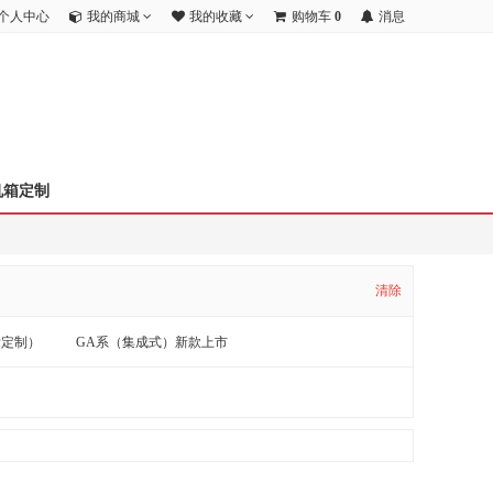
个人中心
我的商城
我的收藏
购物车
0
消息
机箱定制
清除
标定制）
GA系（集成式）新款上市