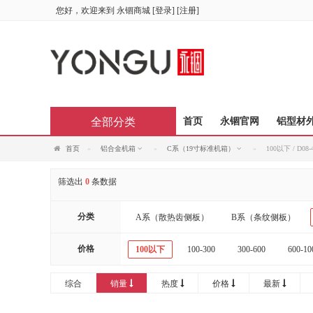
您好，欢迎来到
永锢商城
[
登录
] [
注册
]
全部分类
首页
永锢官网
铝型材
首页
铝合金机箱
C系（19寸标准机箱）
100以下 / D08
筛选出
0
条数据
分类
A系（散热齿侧板）
B系（条纹侧板）
价格
100以下
100-300
300-600
600-10
综合
销量
热度
价格
最新