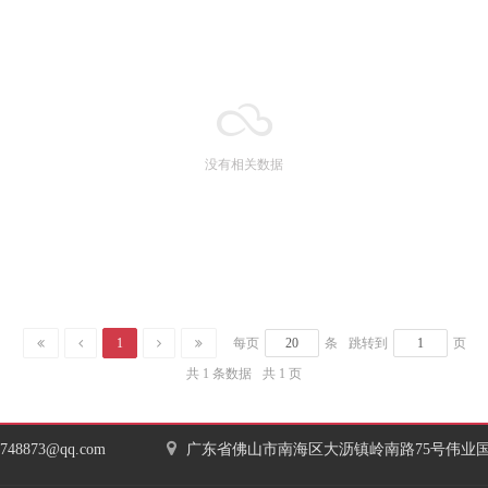
没有相关数据
1
每页
条
跳转到
页
共 1 条数据
共 1 页
7748873@qq.com
广东省佛山市南海区大沥镇岭南路75号伟业