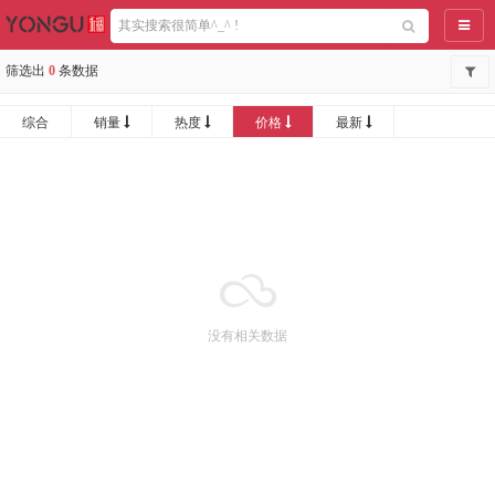
导航
筛选出
0
条数据
综合
销量
热度
价格
最新
没有相关数据