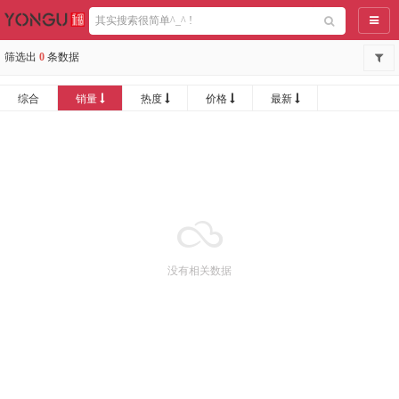
导航
筛选出
0
条数据
综合
销量
热度
价格
最新
没有相关数据