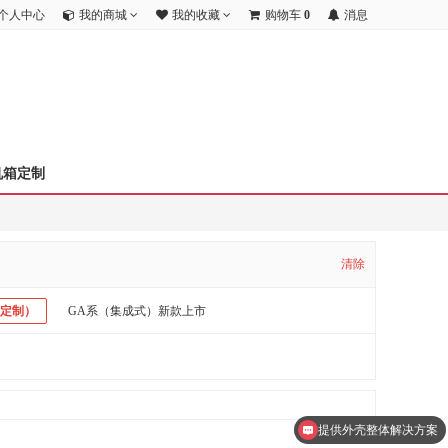
个人中心
我的商城
我的收藏
购物车
0
消息
机箱定制
清除
标定制）
GA系（集成式）新款上市
提供外壳整体解决方案