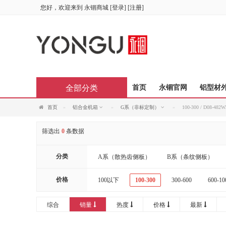
您好，欢迎来到
永锢商城
[
登录
] [
注册
]
全部分类
首页
永锢官网
铝型材
首页
铝合金机箱
G系（非标定制）
100-300 / D08-4
筛选出
0
条数据
分类
A系（散热齿侧板）
B系（条纹侧板）
价格
100以下
100-300
300-600
600-10
综合
销量
热度
价格
最新