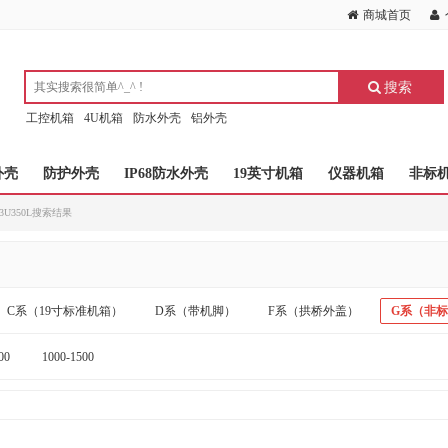
商城首页
搜索
工控机箱
4U机箱
防水外壳
铝外壳
外壳
防护外壳
IP68防水外壳
19英寸机箱
仪器机箱
非标
82W3U350L搜索结果
C系（19寸标准机箱）
D系（带机脚）
F系（拱桥外盖）
G系（非
00
1000-1500