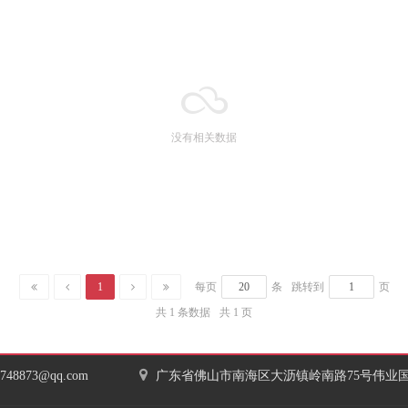
没有相关数据
1
每页
条
跳转到
页
共 1 条数据
共 1 页
7748873@qq.com
广东省佛山市南海区大沥镇岭南路75号伟业