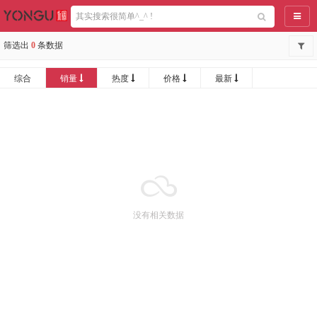
导航
筛选出
0
条数据
综合
销量
热度
价格
最新
没有相关数据