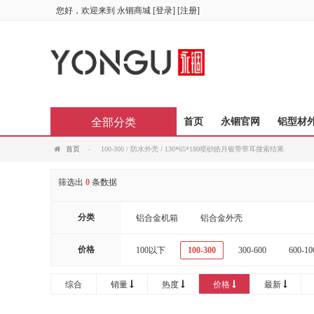
您好，欢迎来到
永锢商城
[
登录
] [
注册
]
全部分类
首页
永锢官网
铝型材
首页
100-300 / 防水外壳 / 130*65*180喷砂皓月银带带耳搜索结果
筛选出
0
条数据
分类
铝合金机箱
铝合金外壳
价格
100以下
100-300
300-600
600-10
综合
销量
热度
价格
最新