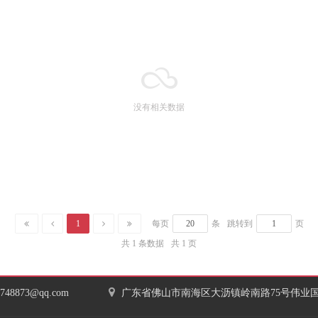
没有相关数据
1
每页
条
跳转到
页
共 1 条数据
共 1 页
7748873@qq.com
广东省佛山市南海区大沥镇岭南路75号伟业