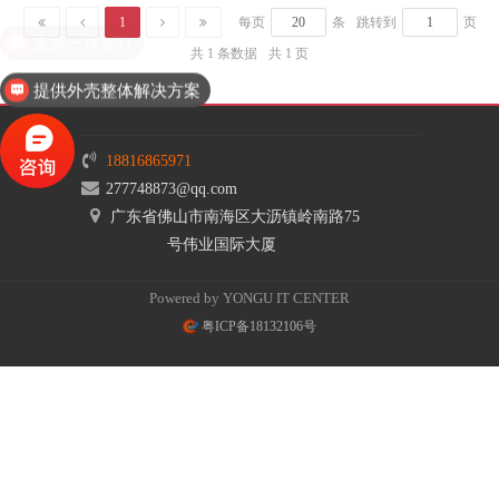
1
每页
条
跳转到
页
支持一件起订
共 1 条数据
共 1 页
提供外壳整体解决方案
18816865971
277748873@qq.com
广东省佛山市南海区大沥镇岭南路75
号伟业国际大厦
Powered by YONGU IT CENTER
粤ICP备18132106号