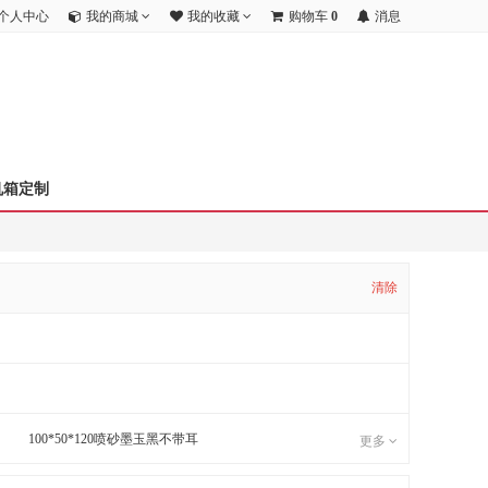
个人中心
我的商城
我的收藏
购物车
0
消息
机箱定制
清除
100*50*120喷砂墨玉黑不带耳
更多
100*50*150喷砂墨玉黑带耳