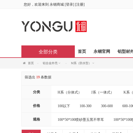
您好，欢迎来到
永锢商城
[
登录
] [
注册
]
全部分类
首页
永锢官网
铝型材
首页
铝合金外壳
M系（防水型）
筛选出
19
条数据
分类
H系（分体式）
J系（一体式）
K系
价格
100以下
100-300
300-600
600-10
规格
100*50*100喷砂墨玉黑不带耳
100*50*
100*50*120喷砂墨玉黑带耳
100*50*12