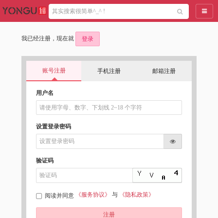
导航
我已经注册，现在就
登录
账号注册
手机注册
邮箱注册
用户名
设置登录密码
验证码
《服务协议》
与
《隐私政策》
阅读并同意
注册