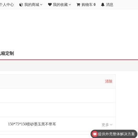
个人中心
我的商城
我的收藏
购物车
0
消息
机箱定制
清除
150*75*150喷砂墨玉黑不带耳
更多
提供外壳整体解决方案
150*75*180喷砂墨玉黑带耳