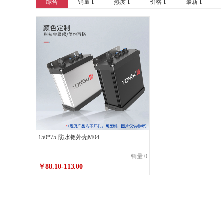
综合
销量
热度
价格
最新
150*75*180喷砂皓月银不带耳
150*75*
150*75*200喷砂皓月银带耳
150*75*22
注：可定制壳体长度，详情请咨询客服
150*75-防水铝外壳M04
销量 0
￥88.10-113.00