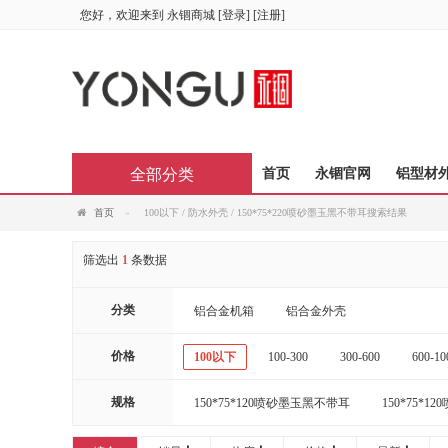
您好，欢迎来到
永锢商城
[
登录
] [
注册
]
全部分类
首页
永锢官网
铝型材
首页
100以下 / 防水外壳 / 150*75*220喷砂墨玉黑不带耳搜索结果
筛选出
1
条数据
分类
铝合金机箱
铝合金外壳
价格
100以下
100-300
300-600
600-10
规格
150*75*120喷砂墨玉黑不带耳
150*75*
150*75*150喷砂墨玉黑带耳
150*75*15