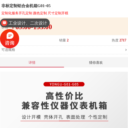
非标定制铝合金机箱G01~05
定制化服务开孔定制 颜色定制 尺寸定制开模
工业设计、二次设计
69.00-155.00
价格
￥
库存
9988
销量
2
热度
2717
可选规格
详情
猜你喜欢