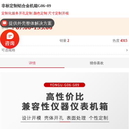
非标定制铝合金机箱G06~09
定制化服务开孔定制 颜色定制 尺寸定制开模
提供外壳整体解决方案
67.00-195.00
工业设计、二次设计
价格
￥
库存
5992
销量
2
热度
4315
可选规格
详情
猜你喜欢