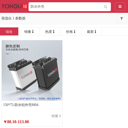
导航
筛选出
1
条数据
综合
销量
热度
价格
最新
150*75-防水铝外壳M04
销量 0
￥88.10-113.00