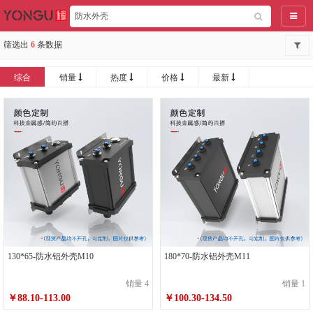
导航
筛选出
6
条数据
综合
销量
热度
价格
最新
130*65-防水铝外壳M10
180*70-防水铝外壳M11
销量 4
销量 1
￥88.10-113.00
￥100.30-134.50