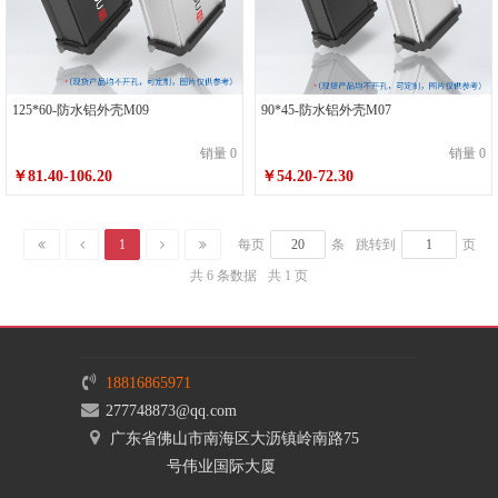
125*60-防水铝外壳M09
90*45-防水铝外壳M07
销量 0
销量 0
￥81.40-106.20
￥54.20-72.30
1
每页
条
跳转到
页
共 6 条数据
共 1 页
18816865971
277748873@qq.com
广东省佛山市南海区大沥镇岭南路75
号伟业国际大厦